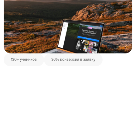
130+ учеников
36% конверсия в заявку