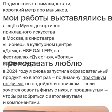
Подмосковье. снимали, кстати,
короткий метр про маньяков.
мои работы выставлялись в
а ещё в Музее декортивно-
прикладного искусства
в Москве, в кинотеатре
«Пионер», в культурном центре
«Дом», в HSE GALLERY, на
фестивалях «Дух огня», «Вопль»
преподавать люблю
и «Емеля.Фест»
в 2024 году я снова запустила образовательный
продукт, но в этот раз — по дизайну:
практикум
по фигме.
он подойдёт и новичкам — если
хочется освоить фигму с нуля, и продвинутым —
чтобы разобраться с автолейаутами
и компонентами.