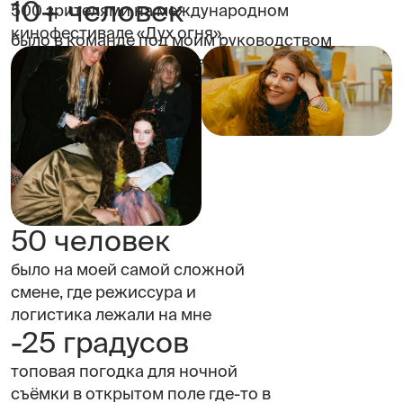
10+ человек
500 зрителями на международном
кинофестивале «Дух огня».
было в команде под моим руководством
а я задала себе вопрос: в чём я хочу развиваться
дальше? и поняла, что ЕГЭ меня больше
не цеплял. самой любимой частью работы был
дизайн.
50 человек
было на моей самой сложной
смене, где режиссура и
логистика лежали на мне
-25 градусов
топовая погодка для ночной
съёмки в открытом поле где-то в