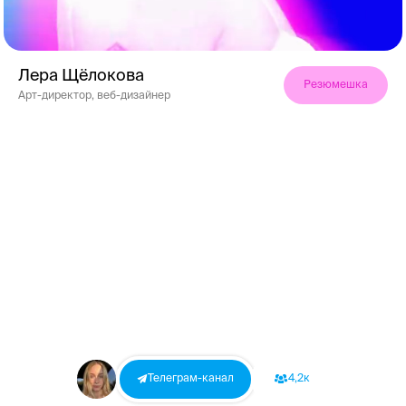
Лера Щёлокова
Резюмешка
Арт-директор, веб-дизайнер
Телеграм-канал
Телеграм-канал
4,2к
4,2к